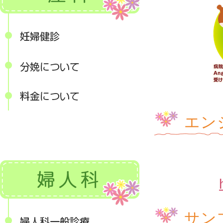
エン
サン