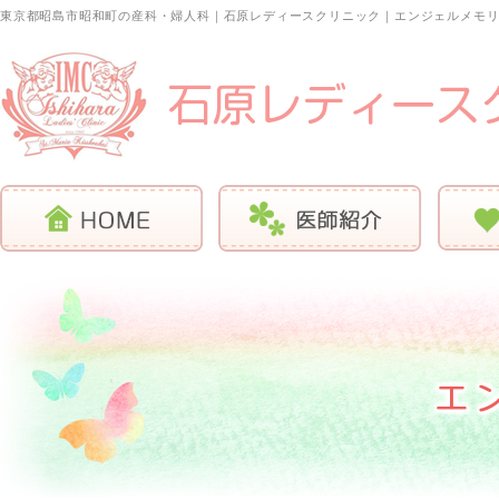
東京都昭島市昭和町の産科・婦人科｜石原レディースクリニック｜エンジェルメモ