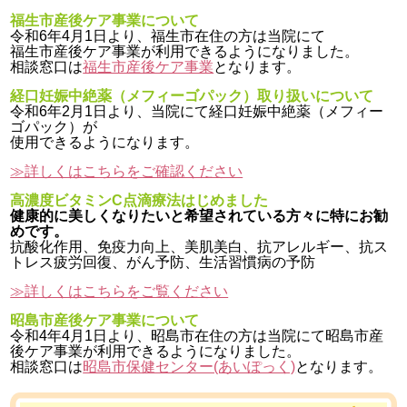
福生市産後ケア事業について
令和6年4月1日より、福生市在住の方は当院にて
福生市産後ケア事業が利用できるようになりました。
相談窓口は
福生市産後ケア事業
となります。
経口妊娠中絶薬（メフィーゴパック）取り扱いについて
令和6年2月1日より、当院にて経口妊娠中絶薬（メフィー
ゴパック）が
使用できるようになります。
≫詳しくはこちらをご確認ください
高濃度ビタミンC点滴療法はじめました
健康的に美しくなりたいと希望されている方々に特にお勧
めです。
抗酸化作用、免疫力向上、美肌美白、抗アレルギー、抗ス
トレス疲労回復、がん予防、生活習慣病の予防
≫詳しくはこちらをご覧ください
昭島市産後ケア事業について
令和4年4月1日より、昭島市在住の方は当院にて昭島市産
後ケア事業が利用できるようになりました。
相談窓口は
昭島市保健センター(あいぽっく)
となります。