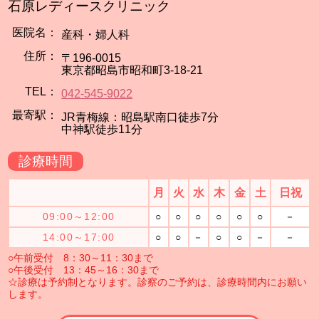
石原レディースクリニック
医院名：
産科・婦人科
住所：
〒196-0015
東京都昭島市昭和町3-18-21
TEL：
042-545-9022
最寄駅：
JR青梅線：昭島駅南口徒歩7分
中神駅徒歩11分
診療時間
月
火
水
木
金
土
日祝
09:00～12:00
○
○
○
○
○
○
－
14:00～17:00
○
○
－
○
○
－
－
○午前受付 8：30～11：30まで
○午後受付 13：45～16：30まで
☆診療は予約制となります。診察のご予約は、診療時間内にお願い
します。