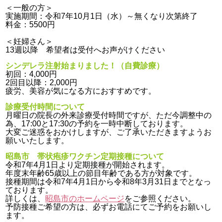
＜一般の方＞
実施期間：令和7年10月1日（水）～無くなり次第終了
料金：5500円
＜妊婦さん＞
13週以降 希望者は受付へお声がけください
シンデレラ注射始まりました！（自費診療）
初回：4,000円
2回目以降：2,000円
疲労、美容が気になる方におすすめです。
診療受付時間について
月曜日の院長の外来診療受付時間ですが、ただ今調整中の
為、17:00と17:30の予約を一時中断しております。
大変ご迷惑をおかけしますが、ご了承いただきますようお
願いいたします。
昭島市 帯状疱疹ワクチン定期接種について
令和7年4月1日より定期接種が開始されます。
年度末年齢65歳以上の節目年齢である方が対象です。
接種期間は令和7年4月1日から令和8年3月31日までとなっ
ております。
詳しくは、
昭島市のホームページ
をご参照ください。
予防接種ご希望の方は、必ずお電話にてご予約をお願いし
ます。