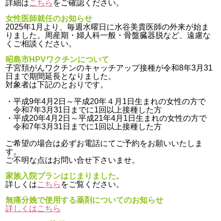
詳細は
こちら
をご確認ください。
女性医師就任のお知らせ
2025年1月より、毎週水曜日に水谷美貴医師の外来が始ま
りました。周産期・婦人科一般・骨盤臓器脱など、遠慮な
くご相談ください。
昭島市HPVワクチンについて
子宮頚がんワクチンのキャッチアップ接種が令和8年3月31
日まで期間延長となりました。
対象者は下記のとおりです。
・平成9年4月2日～平成20年４月1日生まれの女性の方で
令和7年3月31日までに1回以上接種した方
・平成20年4月2日～平成21年4月1日生まれの女性の方で
令和7年3月31日までに1回以上接種した方
ご希望の場合は必ずお電話にてご予約をお願いいたしま
す。
ご不明な点はお問い合せ下さいませ。
家族入院プランはじまりました。
詳しくは
こちら
をご覧ください。
無痛分娩で使用する薬剤についてのお知らせ
詳しくはこちら