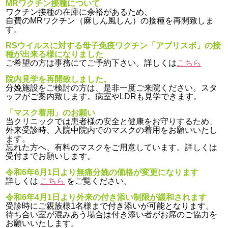
MRワクチン接種について
ワクチン接種の在庫に余裕があるため、
自費のMRワクチン（麻しん風しん）の接種を再開致しま
す。
RSウイルスに対する母子免疫ワクチン「アブリスボ」の接
種が出来る様になりました
ご希望の方は事務にてご予約下さい。詳しくは
こちら
院内見学を再開致しました。
分娩施設をご検討の方は、是非一度ご来院ください。スタ
ッフがご案内致します。病室やLDRも見学できます。
「マスク着用」のお願い
当クリニックでは患者様の安全と健康をお守りするため、
外来受診時、入院中院内でのマスクの着用をお願いいたし
ます。
忘れた方へ、有料のマスクをご用意しています。詳しくは
受付までお願いします。
令和6年6月1日より無痛分娩の価格が変更になります
詳しくは
こちら
をご覧ください。
令和6年4月1日より外来の付き添い制限が緩和されます
受診時にご親族様1名様まで付き添いが可能となります。
待ち合い室が混みあう場合は付き添い者がお席のご協力を
お願いいたします。