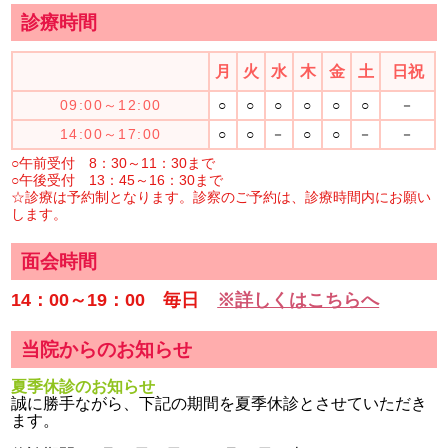
診療時間
月
火
水
木
金
土
日祝
09:00～12:00
○
○
○
○
○
○
－
14:00～17:00
○
○
－
○
○
－
－
○午前受付 8：30～11：30まで
○午後受付 13：45～16：30まで
☆診療は予約制となります。診察のご予約は、診療時間内にお願い
します。
面会時間
14：00～19：00 毎日
※詳しくはこちらへ
当院からのお知らせ
夏季休診のお知らせ
誠に勝手ながら、下記の期間を夏季休診とさせていただき
ます。