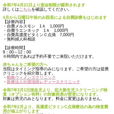
令和7年4月21日より面会制限が緩和されます
詳しくは
こちら
を確認してください。
4月から日曜日午前のみ院長による自費診療をはじめます
【診療内容】
・自費メルスモン 1Ａ 1,000円
・自費ラエンネック 1Ａ 1,000円
・自費高濃度ビタミンＣ点滴 7,000円
・無料婦人科相談
【診療時間】
9：00～12：00
※時間内であれば予約不要でご来院いただけます。
赤ちゃんをご希望の方へ
当院はタイミング指導のみになります。ご希望の方は提携
クリニックを紹介致します。
・
昭島ウィメンズクリニック
・
医療法人社団浅田レディースクリニック
令和7年3月1日採血児より、拡大新生児スクリーニング検
査（オプション有料）の対象疾患が変更になります。
対象は男児のみとなります。料金に変更はありません。
令和7年2月より、高濃度ビタミンC点滴療法の為の検査費
用が値上がりします