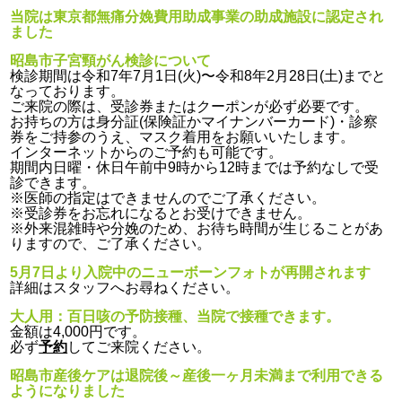
当院は東京都無痛分娩費用助成事業の助成施設に認定され
ました
昭島市子宮頸がん検診について
検診期間は令和7年7月1日(火)〜令和8年2月28日(土)までと
なっております。
ご来院の際は、受診券またはクーポンが必ず必要です。
お持ちの方は身分証(保険証かマイナンバーカード)・診察
券をご持参のうえ、マスク着用をお願いいたします。
インターネットからのご予約も可能です。
期間内日曜・休日午前中9時から12時までは予約なしで受
診できます。
※医師の指定はできませんのでご了承ください。
※受診券をお忘れになるとお受けできません。
※外来混雑時や分娩のため、お待ち時間が生じることがあ
りますので、ご了承ください。
5月7日より入院中のニューボーンフォトが再開されます
詳細はスタッフへお尋ねください。
大人用：百日咳の予防接種、当院で接種できます。
金額は4,000円です。
必ず
予約
してご来院ください。
昭島市産後ケアは退院後～産後一ヶ月未満まで利用できる
ようになりました