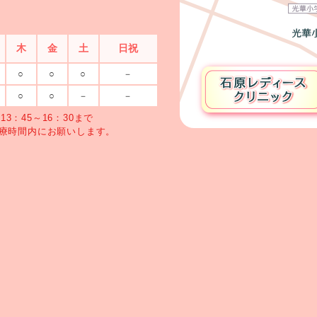
木
金
土
日祝
○
○
○
－
○
○
－
－
3：45～16：30まで
療時間内にお願いします。