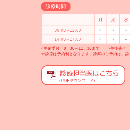
診療時間
月
火
水
09:00～12:00
○
○
○
14:00～17:00
○
○
－
○午前受付 8：30～11：30まで ○午後受付 1
☆診療は予約制となります。診察のご予約は、診