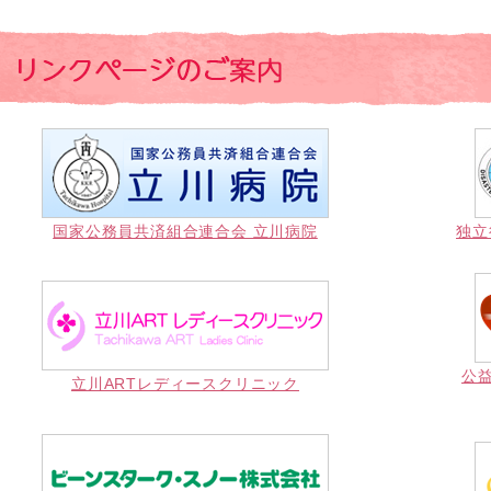
国家公務員共済組合連合会 立川病院
独立
公
立川ARTレディースクリニック