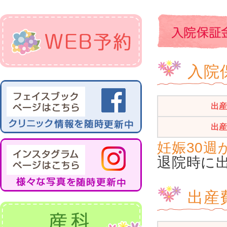
入院
出
出
妊娠30週
退院時に
出産