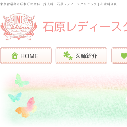
東京都昭島市昭和町の産科・婦人科｜石原レディースクリニック｜出産料金表