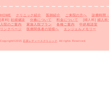
HOME
クリニック紹介
医師紹介
ご来院の方へ
診療時間
[産科]
妊婦健診
分娩について
料金について
[婦人科]
婦人科
入院のご案内
家族入院プラン
各種ご案内
中絶相談室
リンクページ
医療関係者の皆様へ
エンジェルメモリー
Copyright©2015
石原レディースクリニック
. All rights Reserved.