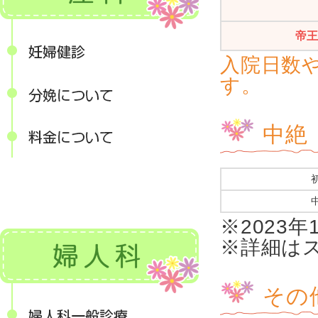
帝
入院日数
す。
中絶
※2023年
※詳細は
その